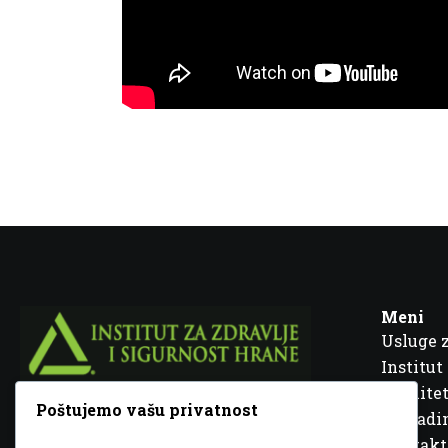
Meni
Usluge 
Institut
Kvalitet
Poštujemo vašu privatnost
Fra Ivana Jukića br. 2, 72000 Zenica, BiH
Šta rad
Kontakt