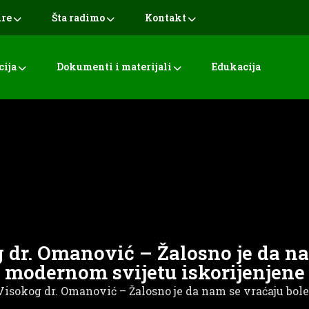
ure
Šta radimo
Kontakt
cija
Dokumenti i materijali
Edukacija
 dr. Omanović – Žalosno je da na
modernom svijetu iskorijenjene
 Visokog dr. Omanović – Žalosno je da nam se vraćaju bol