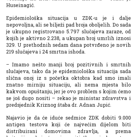
Huseinagić.
Epidemiološka situacija u ZDK-u je i dalje
nepovoljna, ali se bilježi pad broja oboljelih. Do sada
je ukupno registrovano 5.797 slučajeva zaraze, od
kojih je aktivno 2.238, a ukupan broj umrlih iznosi
329. U prethodnih sedam dana potvrđeno je novih
219 slučajeva i 24 smrtna ishoda.
– Imamo nešto manji broj pozitivnih i smrtnih
slučajeva, tako da je epidemiološka situacija sada
slična onoj iz s početka oktobra kad smo imali
znatno mirniju situaciju, ali nema mjesta bilo
kakvom opuštanju, jer je ovo problem s kojim ćemo
se još dugo nositi – rekao je ministar zdravstva i
predsjednik Kriznog štaba dr. Adnan Jupić.
Najavio je da će iduće sedmice ZDK dobiti 9.000
antigen testova koji će najvećim dijelom biti
distribuirani domovima zdravlja, a prema