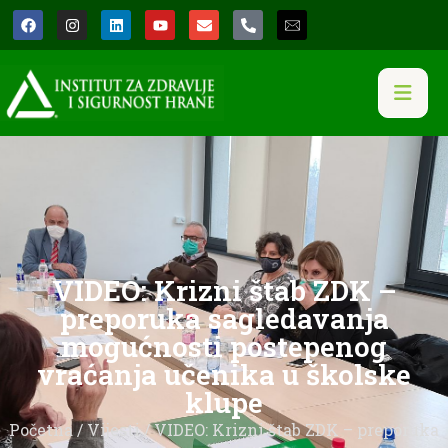
VIDEO: Krizni štab ZDK –
preporuka sagledavanja
mogućnosti postepenog
vraćanja učenika u školske
klupe
Početna
/
Vijesti
/ VIDEO: Krizni štab ZDK – preporuka