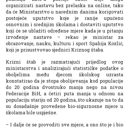
organizirati nastavu bez prelaska na online, tako
da će Ministarstvo u narednim danima korigovati
postojeće uputstvo koje je ranije upućeno
osnovnim i srednjim školama i dostaviti uputstvo
koji će se ublažiti određene mjere kada je u pitanju
izvođenje nastave – rekao je ministar za
obrazovanje, nauku, kulturu i sport Spahija Kozlić,
koji je prisustvovao sjednici Kriznog štaba.
Krizni štab je razmatrajući prijedlog ovog
ministarstva i analizirajući statističke podatke o
oboljelima među djecom školskog uzrasta
konstatirao da je stopa obolijevanja kod populacije
do 20 godina dvostruko manja nego na nivou
Federacije BiH, a četiri puta manja u odnosu na
populaciju stariju od 20 godina, što ukazuje na to da
su dosadašnje provedene bio-sigurnosne mjere u
školama bile uspješne.
– I dalje će se provoditi sve mjere, a ono što je i bio