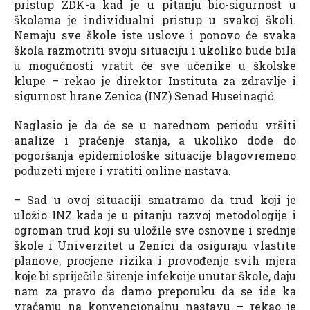
pristup ZDK-a kad je u pitanju bio-sigurnost u
školama je individualni pristup u svakoj školi.
Nemaju sve škole iste uslove i ponovo će svaka
škola razmotriti svoju situaciju i ukoliko bude bila
u mogućnosti vratit će sve učenike u školske
klupe – rekao je direktor Instituta za zdravlje i
sigurnost hrane Zenica (INZ) Senad Huseinagić.
Naglasio je da će se u narednom periodu vršiti
analize i praćenje stanja, a ukoliko dođe do
pogoršanja epidemiološke situacije blagovremeno
poduzeti mjere i vratiti online nastava.
– Sad u ovoj situaciji smatramo da trud koji je
uložio INZ kada je u pitanju razvoj metodologije i
ogroman trud koji su uložile sve osnovne i srednje
škole i Univerzitet u Zenici da osiguraju vlastite
planove, procjene rizika i provođenje svih mjera
koje bi spriječile širenje infekcije unutar škole, daju
nam za pravo da damo preporuku da se ide ka
vraćanju na konvencionalnu nastavu – rekao je