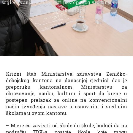
sagledavanja mogućnosti postepenog vraćanja učenika
u školske klupe
Krizni štab Ministarstva zdravstva Zeničko-
dobojskog kantona na današnjoj sjednici dao je
preporuku kantonalnom Ministarstvu za
obrazovanje, nauku, kulturu i sport da krene u
postepen prelazak sa online na konvencionalni
način izvođenja nastave u osnovnim i srednjim
školama u ovom kantonu.
– Mjere će zavisiti od škole do škole, budući da na
području ZDK-a postoje škole koje mogu