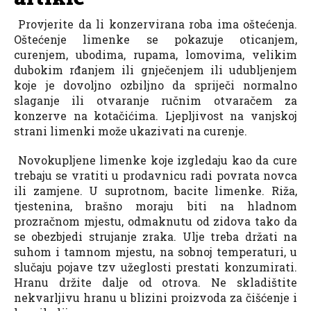
Provjerite da li konzervirana roba ima oštećenja.
Oštećenje limenke se pokazuje oticanjem,
curenjem, ubodima, rupama, lomovima, velikim
dubokim rđanjem ili gnječenjem ili udubljenjem
koje je dovoljno ozbiljno da spriječi normalno
slaganje ili otvaranje ručnim otvaračem za
konzerve na kotačićima. Ljepljivost na vanjskoj
strani limenki može ukazivati na curenje.
Novokupljene limenke koje izgledaju kao da cure
trebaju se vratiti u prodavnicu radi povrata novca
ili zamjene. U suprotnom, bacite limenke. Riža,
tjestenina, brašno moraju biti na hladnom
prozračnom mjestu, odmaknutu od zidova tako da
se obezbjedi strujanje zraka. Ulje treba držati na
suhom i tamnom mjestu, na sobnoj temperaturi, u
slučaju pojave tzv užeglosti prestati konzumirati.
Hranu držite dalje od otrova. Ne skladištite
nekvarljivu hranu u blizini proizvoda za čišćenje i