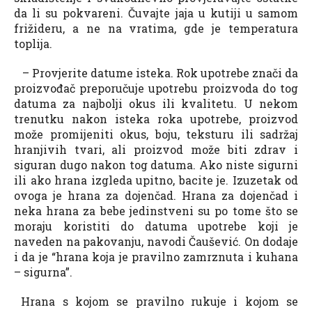
da li su pokvareni. Čuvajte jaja u kutiji u samom
frižideru, a ne na vratima, gde je temperatura
toplija.
– Provjerite datume isteka. Rok upotrebe znači da
proizvođač preporučuje upotrebu proizvoda do tog
datuma za najbolji okus ili kvalitetu. U nekom
trenutku nakon isteka roka upotrebe, proizvod
može promijeniti okus, boju, teksturu ili sadržaj
hranjivih tvari, ali proizvod može biti zdrav i
siguran dugo nakon tog datuma. Ako niste sigurni
ili ako hrana izgleda upitno, bacite je. Izuzetak od
ovoga je hrana za dojenčad. Hrana za dojenčad i
neka hrana za bebe jedinstveni su po tome što se
moraju koristiti do datuma upotrebe koji je
naveden na pakovanju, navodi Čaušević. On dodaje
i da je “hrana koja je pravilno zamrznuta i kuhana
– sigurna”.
Hrana s kojom se pravilno rukuje i kojom se