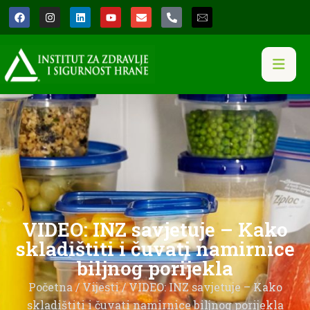
VIDEO: INZ savjetuje – Kako
skladištiti i čuvati namirnice
biljnog porijekla
Početna
/
Vijesti
/ VIDEO: INZ savjetuje – Kako
skladištiti i čuvati namirnice biljnog porijekla