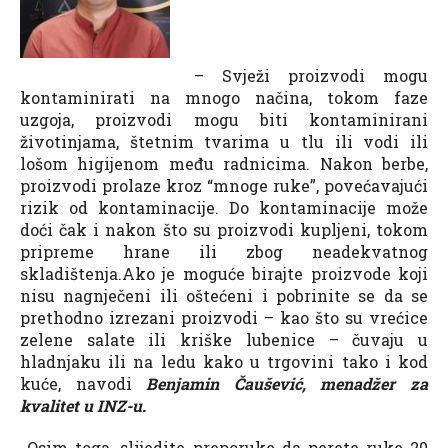
– Svježi proizvodi mogu
kontaminirati na mnogo načina, tokom faze
uzgoja, proizvodi mogu biti kontaminirani
životinjama, štetnim tvarima u tlu ili vodi ili
lošom higijenom među radnicima. Nakon berbe,
proizvodi prolaze kroz “mnoge ruke”, povećavajući
rizik od kontaminacije. Do kontaminacije može
doći čak i nakon što su proizvodi kupljeni, tokom
pripreme hrane ili zbog neadekvatnog
skladištenja.Ako je moguće birajte proizvode koji
nisu nagnječeni ili oštećeni i pobrinite se da se
prethodno izrezani proizvodi – kao što su vrećice
zelene salate ili kriške lubenice – čuvaju u
hladnjaku ili na ledu kako u trgovini tako i kod
kuće, navodi
Benjamin Čaušević, menadžer za
kvalitet u INZ-u.
Osim toga, slijedite preporuke da perete ruke 20