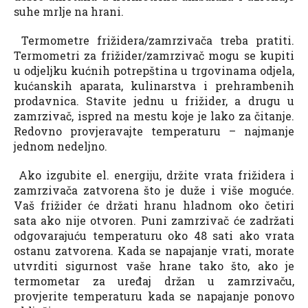
suhe mrlje na hrani.
Termometre frižidera/zamrzivača treba pratiti.
Termometri za frižider/zamrzivač mogu se kupiti
u odjeljku kućnih potrepština u trgovinama odjela,
kućanskih aparata, kulinarstva i prehrambenih
prodavnica. Stavite jednu u frižider, a drugu u
zamrzivač, ispred na mestu koje je lako za čitanje.
Redovno provjeravajte temperaturu – najmanje
jednom nedeljno.
Ako izgubite el. energiju, držite vrata frižidera i
zamrzivača zatvorena što je duže i više moguće.
Vaš frižider će držati hranu hladnom oko četiri
sata ako nije otvoren. Puni zamrzivač će zadržati
odgovarajuću temperaturu oko 48 sati ako vrata
ostanu zatvorena. Kada se napajanje vrati, morate
utvrditi sigurnost vaše hrane tako što, ako je
termometar za uređaj držan u zamrzivaču,
provjerite temperaturu kada se napajanje ponovo