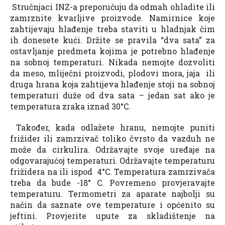
Stručnjaci INZ-a preporučuju da odmah ohladite ili
zamrznite kvarljive proizvode. Namirnice koje
zahtijevaju hlađenje treba staviti u hladnjak čim
ih donesete kući. Držite se pravila “dva sata” za
ostavljanje predmeta kojima je potrebno hlađenje
na sobnoj temperaturi. Nikada nemojte dozvoliti
da meso, mliječni proizvodi, plodovi mora, jaja ili
druga hrana koja zahtijeva hlađenje stoji na sobnoj
temperaturi duže od dva sata – jedan sat ako je
temperatura zraka iznad 30°C.
Također, kada odlažete hranu, nemojte puniti
frižider ili zamrzivač toliko čvrsto da vazduh ne
može da cirkulira. Održavajte svoje uređaje na
odgovarajućoj temperaturi. Održavajte temperaturu
frižidera na ili ispod 4°C. Temperatura zamrzivača
treba da bude -18° C. Povremeno provjeravajte
temperaturu. Termometri za aparate najbolji su
način da saznate ove temperature i općenito su
jeftini. Provjerite upute za skladištenje na