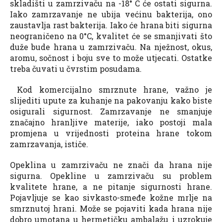
skladišti u zamrzivaču na -18° C će ostati sigurna.
Iako zamrzavanje ne ubija većinu bakterija, ono
zaustavlja rast bakterija. Iako će hrana biti sigurna
neograničeno na 0°C, kvalitet će se smanjivati što
duže bude hrana u zamrzivaču. Na nježnost, okus,
aromu, sočnost i boju sve to može utjecati. Ostatke
treba čuvati u čvrstim posudama.
Kod komercijalno smrznute hrane, važno je
slijediti upute za kuhanje na pakovanju kako biste
osigurali sigurnost. Zamrzavanje ne smanjuje
značajno hranljive materije, iako postoji mala
promjena u vrijednosti proteina hrane tokom
zamrzavanja, ističe.
Opeklina u zamrzivaču ne znači da hrana nije
sigurna. Opekline u zamrzivaču su problem
kvalitete hrane, a ne pitanje sigurnosti hrane.
Pojavljuje se kao sivkasto-smeđe kožne mrlje na
smrznutoj hrani. Može se pojaviti kada hrana nije
dobro umotana u hermetičku ambalažu i uzrokuje