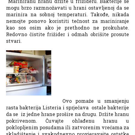
Mariniranu hranu držite u frižideru. Bakterije se
mogu brzo razmnožavati u hrani ostavljenoj da se
marinira na sobnoj temperaturi. Takođe, nikada
nemojte ponovo koristiti tečnost za mariniranje
kao sos osim ako je prethodno ne prokuhate.
Redovno čistite frižider i odmah obrišite prosute
stvari.
Ovo pomaže u smanjenju
rasta bakterija Listeria i sprječava ostale bakterije
da se iz jedne hrane prošire na drugu. Držite hranu
pokrivenom. Čuvajte ohlađenu hranu u
poklopljenim posudama ili zatvorenim vrećama za
skladištenje i svakodnevno provjeravajte ostatke