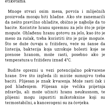
etiketama.
Mnoge stvari osim mesa, povrća i mliječnih
proizvoda moraju biti hladne. Ako ste zanemarili
da nešto pravilno ohladite, obično je najbolje da to
bacite. Koristite hranu spremnu za jelo što je prije
moguće. Ohlađenu hranu gotovu za jelo, kao što je
meso za ručak, treba koristiti što je prije moguće.
Što se duže čuvaju u frižideru, veće su šanse da
listerija, bakterija koja uzrokuje bolesti koje se
prenose hranom, može rasti, posebno ako je
temperatura u frižideru iznad 4°C.
Budite oprezni u vezi potencijalno pokvarene
hrane. Sve što izgleda ili miriše sumnjivo treba
baciti. Plijesan je znak kvarenja. Može rasti čak i
pod hlađenjem. Plijesan nije velika prijetnja
zdravlju, ali može učiniti hranu neukusnom, te
plijesni mogu ispustiti mikotoksine koji su
termostabilni, a kancerogeni su za čovjeka.