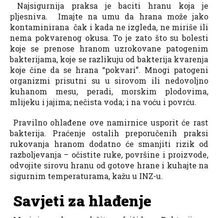
Najsigurnija praksa je baciti hranu koja je
pljesniva. Imajte na umu da hrana može jako
kontaminirana čak i kada ne izgleda, ne miriše ili
nema pokvarenog okusa. To je zato što su bolesti
koje se prenose hranom uzrokovane patogenim
bakterijama, koje se razlikuju od bakterija kvarenja
koje čine da se hrana “pokvari”. Mnogi patogeni
organizmi prisutni su u sirovom ili nedovoljno
kuhanom mesu, peradi, morskim plodovima,
mlijeku i jajima; nečista voda; i na voću i povrću.
Pravilno ohlađene ove namirnice usporit će rast
bakterija. Praćenje ostalih preporučenih praksi
rukovanja hranom dodatno će smanjiti rizik od
razboljevanja – očistite ruke, površine i proizvode,
odvojite sirovu hranu od gotove hrane i kuhajte na
sigurnim temperaturama, kažu u INZ-u.
Savjeti za hlađenje