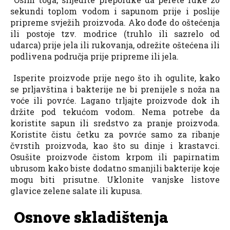
sekundi toplom vodom i sapunom prije i poslije
pripreme svježih proizvoda. Ako dođe do oštećenja
ili postoje tzv. modrice (truhlo ili sazrelo od
udarca) prije jela ili rukovanja, odrežite oštećena ili
podlivena područja prije pripreme ili jela.
Isperite proizvode prije nego što ih ogulite, kako
se prljavština i bakterije ne bi prenijele s noža na
voće ili povrće. Lagano trljajte proizvode dok ih
držite pod tekućom vodom. Nema potrebe da
koristite sapun ili sredstvo za pranje proizvoda.
Koristite čistu četku za povrće samo za ribanje
čvrstih proizvoda, kao što su dinje i krastavci.
Osušite proizvode čistom krpom ili papirnatim
ubrusom kako biste dodatno smanjili bakterije koje
mogu biti prisutne. Uklonite vanjske listove
glavice zelene salate ili kupusa.
Osnove skladištenja