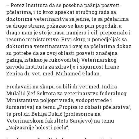
– Potez Instituta da se posebna pažnja posveti
pčelarima, i to kroz apsekat stručnog rada sa
doktorima veterinarstva sa jedne, te sa pčelarima
sa druge strane, pokazao se kao pun pogodak, a
drago nam je što je našu namjeru i cilj prepoznalo i
resorno ministarstvo. Prvi skup, u ponedjeljak sa
doktorima veterinarstva i ovaj sa pčelarima dokaz
su potrebe da se ovoj oblasti posveti značajna
pažnja, istakao je rukovoditelj Veterinarskog
zavoda Instituta za zdravlje i sigurnost hrane
Zenica dr. vet. med. Muhamed Gladan.
Predavači na skupu su bili dr.vet.med. Indira
Mulalić (šef Sektora za veterinarstvo federalnog
Ministarstva poljoprivrede, vodoprivrede i
šumarstva) na temu „Propisa iz oblasti pčelarstva“,
te prof.dr. Behija Dukić (profesorica na
Veterinarskom fakultetu Sarajevo) na temu
„Najvažnije bolesti pčela“.