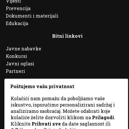
Vijesti
Prevencija
Dokumenti i materijali
Edukacija
Bitni linkovi
Javne nabavke
Konkursi
Javni oglasi
Partneri
Poštujemo vašu privatnost
Kolačići nam pomažu da poboljšamo vaše
© 2026 Sva prava zadržana. Dizajn
GordonDM
iskustvo, isporučimo personalizirani sadržaj i
analiziramo saobraćaj. Možete odabrati koje
kolačiće želite dozvoliti klikom na
Prilagodi
.
Kliknite
Prihvati sve
da date saglasnost ili