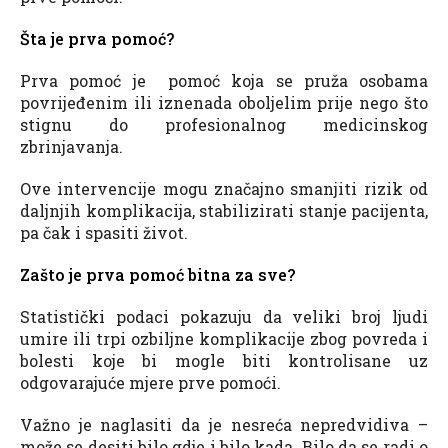
Šta je prva pomoć?
Prva pomoć je pomoć koja se pruža osobama
povrijeđenim ili iznenada oboljelim prije nego što
stignu do profesionalnog medicinskog
zbrinjavanja.
Ove intervencije mogu značajno smanjiti rizik od
daljnjih komplikacija, stabilizirati stanje pacijenta,
pa čak i spasiti život.
Zašto je prva pomoć bitna za sve?
Statistički podaci pokazuju da veliki broj ljudi
umire ili trpi ozbiljne komplikacije zbog povreda i
bolesti koje bi mogle biti kontrolisane uz
odgovarajuće mjere prve pomoći.
Važno je naglasiti da je nesreća nepredvidiva –
može se desiti bilo gdje i bilo kada. Bilo da se radi o