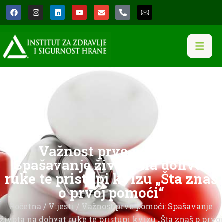
Važnost prve pomoći:
Spašavanje života na dohvat
ruke te pristupi kvizu „Šta znaš
o prvoj pomoći“
Početna
/
Vijesti
/ Važnost prve pomoći: Spašavanje
života na dohvat ruke te pristupi kvizu „Šta znaš o prvoj