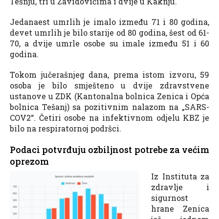
Tešnju, tri u Zavidovićima i dvije u Kaknju.
Jedanaest umrlih je imalo između 71 i 80 godina,
devet umrlih je bilo starije od 80 godina, šest od 61-
70, a dvije umrle osobe su imale između 51 i 60
godina.
Tokom jučerašnjeg dana, prema istom izvoru, 59
osoba je bilo smješteno u dvije zdravstvene
ustanove u ZDK (Kantonalna bolnica Zenica i Opća
bolnica Tešanj) sa pozitivnim nalazom na „SARS-
COV2“. Četiri osobe na infektivnom odjelu KBZ je
bilo na respiratornoj podršci.
Podaci potvrđuju ozbiljnost potrebe za većim
oprezom
Iz Instituta za
zdravlje i
sigurnost
hrane Zenica