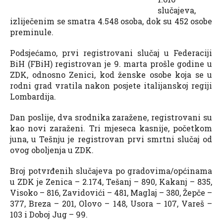
slučajeva,
izliječenim se smatra 4.548 osoba, dok su 452 osobe
preminule.
Podsjećamo, prvi registrovani slučaj u Federaciji
BiH (FBiH) registrovan je 9. marta prošle godine u
ZDK, odnosno Zenici, kod ženske osobe koja se u
rodni grad vratila nakon posjete italijanskoj regiji
Lombardija.
Dan poslije, dva srodnika zaražene, registrovani su
kao novi zaraženi. Tri mjeseca kasnije, početkom
juna, u Tešnju je registrovan prvi smrtni slučaj od
ovog oboljenja u ZDK.
Broj potvrđenih slučajeva po gradovima/općinama
u ZDK je Zenica – 2.174, Tešanj – 890, Kakanj – 835,
Visoko – 816, Zavidovići – 481, Maglaj – 380, Žepče –
377, Breza – 201, Olovo – 148, Usora – 107, Vareš –
103 i Doboj Jug – 99.