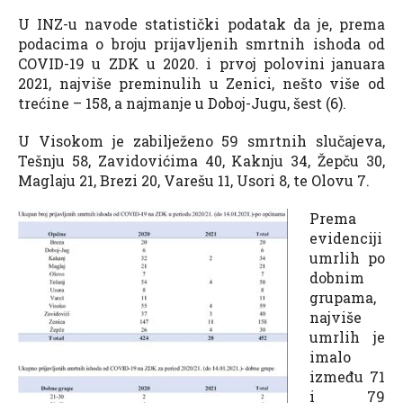
U INZ-u navode statistički podatak da je, prema
podacima o broju prijavljenih smrtnih ishoda od
COVID-19 u ZDK u 2020. i prvoj polovini januara
2021, najviše preminulih u Zenici, nešto više od
trećine – 158, a najmanje u Doboj-Jugu, šest (6).
U Visokom je zabilježeno 59 smrtnih slučajeva,
Tešnju 58, Zavidovićima 40, Kaknju 34, Žepču 30,
Maglaju 21, Brezi 20, Varešu 11, Usori 8, te Olovu 7.
Prema
evidenciji
umrlih po
dobnim
grupama,
najviše
umrlih je
imalo
između 71
i 79