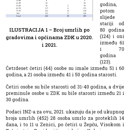
godina,
potom
slijede
stariji od
ILUSTRACIJA 1 – Broj umrlih po
80 godina
(124) i oni
gradovima i općinama ZDK u 2020.
između 61
i 2021.
i 70
godina
(123).
Četrdeset četiri (44) osobe su imale između 51 i 60
godina, a 21 osoba između 41 i 50 godina starosti.
Četiri osobe su bile starosti od 31-40 godina, a dvije
preminule osobe u ZDK su bile starosti između 21 i
30 godina.
Podaci INZ-a za ovu, 2021. ukazuju da je od ukupnog
broja umrlih (452) 28 osoba umrlo za proteklih 14
dana, i to 11 u Zenici, po četiri u Žepču, Visokom i