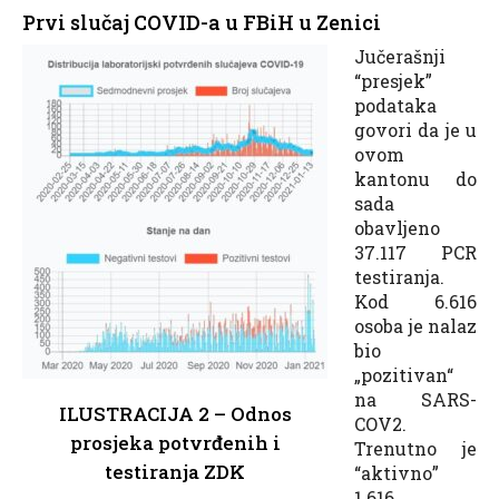
Prvi slučaj COVID-a u FBiH u Zenici
Jučerašnji
“presjek”
podataka
govori da je u
ovom
kantonu do
sada
obavljeno
37.117 PCR
testiranja.
Kod 6.616
osoba je nalaz
bio
„pozitivan“
na SARS-
ILUSTRACIJA 2 – Odnos
COV2.
prosjeka potvrđenih i
Trenutno je
testiranja ZDK
“aktivno”
1.616