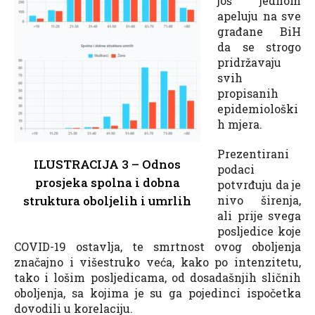
još jednom
apeluju na sve
građane BiH
da se strogo
pridržavaju
svih
propisanih
epidemiološki
h mjera.
Prezentirani
ILUSTRACIJA 3 – Odnos
podaci
prosjeka spolna i dobna
potvrđuju da je
struktura oboljelih i umrlih
nivo širenja,
ali prije svega
posljedice koje
COVID-19 ostavlja, te smrtnost ovog oboljenja
značajno i višestruko veća, kako po intenzitetu,
tako i lošim posljedicama, od dosadašnjih sličnih
oboljenja, sa kojima je su ga pojedinci ispočetka
dovodili u korelaciju.