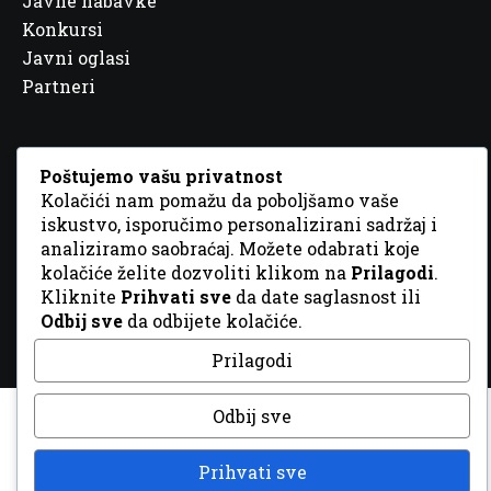
Javne nabavke
Konkursi
Javni oglasi
Partneri
Poštujemo vašu privatnost
Kolačići nam pomažu da poboljšamo vaše
© 2026 Sva prava zadržana. Dizajn
GordonDM
iskustvo, isporučimo personalizirani sadržaj i
analiziramo saobraćaj. Možete odabrati koje
kolačiće želite dozvoliti klikom na
Prilagodi
.
Kliknite
Prihvati sve
da date saglasnost ili
Odbij sve
da odbijete kolačiće.
Prilagodi
Odbij sve
Prihvati sve