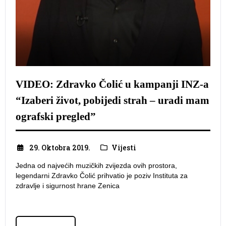
VIDEO: Zdravko Čolić u kampanji INZ-a
“Izaberi život, pobijedi strah – uradi mam
ografski pregled”
29. Oktobra 2019.
Vijesti
Jedna od najvećih muzičkih zvijezda ovih prostora,
legendarni Zdravko Čolić prihvatio je poziv Instituta za
zdravlje i sigurnost hrane Zenica