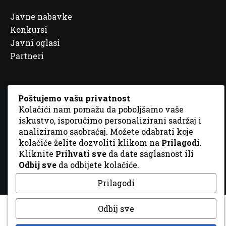
Javne nabavke
Konkursi
Javni oglasi
Partneri
Poštujemo vašu privatnost
Kolačići nam pomažu da poboljšamo vaše
© 2026 Sva prava zadržana. Dizajn
GordonDM
iskustvo, isporučimo personalizirani sadržaj i
analiziramo saobraćaj. Možete odabrati koje
kolačiće želite dozvoliti klikom na
Prilagodi
.
Kliknite
Prihvati sve
da date saglasnost ili
Odbij sve
da odbijete kolačiće.
Prilagodi
Odbij sve