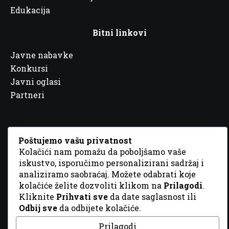
Edukacija
Bitni linkovi
Javne nabavke
Konkursi
Javni oglasi
Partneri
Poštujemo vašu privatnost
Kolačići nam pomažu da poboljšamo vaše
© 2026 Sva prava zadržana. Dizajn
GordonDM
iskustvo, isporučimo personalizirani sadržaj i
analiziramo saobraćaj. Možete odabrati koje
kolačiće želite dozvoliti klikom na
Prilagodi
.
Kliknite
Prihvati sve
da date saglasnost ili
Odbij sve
da odbijete kolačiće.
Prilagodi