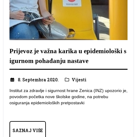
Prijevoz je važna karika u epidemiološki s
igurnom pohađanju nastave
8. Septembra 2020.
Vijesti
Institut za zdravlje i sigurnost hrane Zenica (INZ) upozorio je,
povodom početka nove školske godine, na potrebu
osiguranja epidemioloških pretpostavki
SAZNAJ VIŠE