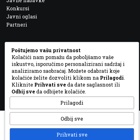
Javne nabavke
Konkursi
Javni oglasi
Partneri
Poštujemo vašu privatnost
Kolačići nam pomažu da poboljšamo vaše
© 2026 Sva prava zadržana. Dizajn
GordonDM
iskustvo, isporučimo personalizirani sadržaj i
analiziramo saobraćaj. Možete odabrati koje
kolačiće želite dozvoliti klikom na
Prilagodi
.
Kliknite
Prihvati sve
da date saglasnost ili
Odbij sve
da odbijete kolačiće.
Prilagodi
Odbij sve
Prihvati sve