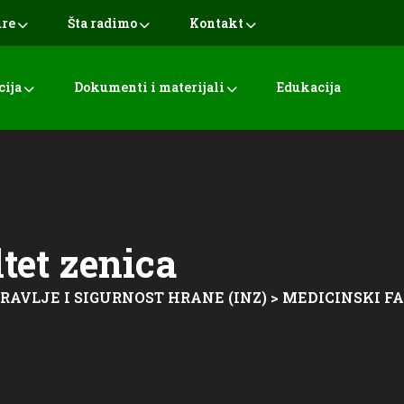
ure
Šta radimo
Kontakt
cija
Dokumenti i materijali
Edukacija
tet zenica
DRAVLJE I SIGURNOST HRANE (INZ)
>
MEDICINSKI F