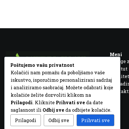
Meni
Usluge 
Poštujemo vašu privatnost
Institut
Kolačići nam pomažu da poboljšamo vaše
Kvalitet
iskustvo, isporučimo personalizirani sadržaj
Fra Ivana Jukića br. 2, 72000 Zenica, BiH
Šta rad
i analiziramo saobraćaj. Možete odabrati koje
+387 32 448 001
Kontakt
kolačiće želite dozvoliti klikom na
info@inz.ba
Prilagodi
. Kliknite
Prihvati sve
da date
http://www.inz.ba
saglasnost ili
Odbij sve
da odbijete kolačiće.
© 2026 Sva prava zadržana. Dizajn
GordonDM
Prilagodi
Odbij sve
Prihvati sve