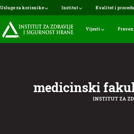
Usluge za korisnike
Institut
Kvalitet i proced
Vijesti
Preven
medicinski fakul
INSTITUT ZA Z