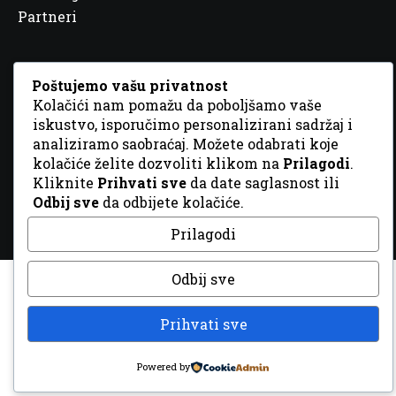
Partneri
Poštujemo vašu privatnost
Kolačići nam pomažu da poboljšamo vaše
iskustvo, isporučimo personalizirani sadržaj i
© 2026 Sva prava zadržana. Dizajn
GordonDM
analiziramo saobraćaj. Možete odabrati koje
kolačiće želite dozvoliti klikom na
Prilagodi
.
Kliknite
Prihvati sve
da date saglasnost ili
Odbij sve
da odbijete kolačiće.
Prilagodi
Odbij sve
Prihvati sve
Powered by