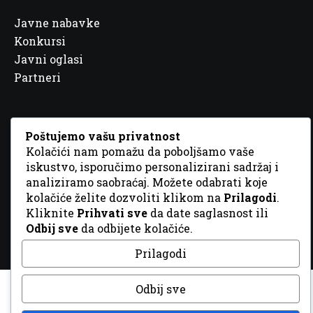
Javne nabavke
Konkursi
Javni oglasi
Partneri
Poštujemo vašu privatnost
Kolačići nam pomažu da poboljšamo vaše
© 2026 Sva prava zadržana. Dizajn
GordonDM
iskustvo, isporučimo personalizirani sadržaj i
analiziramo saobraćaj. Možete odabrati koje
kolačiće želite dozvoliti klikom na
Prilagodi
.
Kliknite
Prihvati sve
da date saglasnost ili
Odbij sve
da odbijete kolačiće.
Prilagodi
Odbij sve