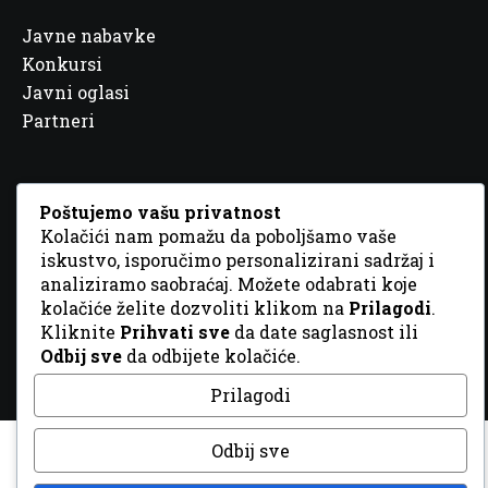
Javne nabavke
Konkursi
Javni oglasi
Partneri
Poštujemo vašu privatnost
Kolačići nam pomažu da poboljšamo vaše
© 2026 Sva prava zadržana. Dizajn
GordonDM
iskustvo, isporučimo personalizirani sadržaj i
analiziramo saobraćaj. Možete odabrati koje
kolačiće želite dozvoliti klikom na
Prilagodi
.
Kliknite
Prihvati sve
da date saglasnost ili
Odbij sve
da odbijete kolačiće.
Prilagodi
Odbij sve