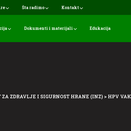
ure
Šta radimo
Kontakt
cija
Dokumenti i materijali
Edukacija
 ZA ZDRAVLJE I SIGURNOST HRANE (INZ)
>
HPV VAK