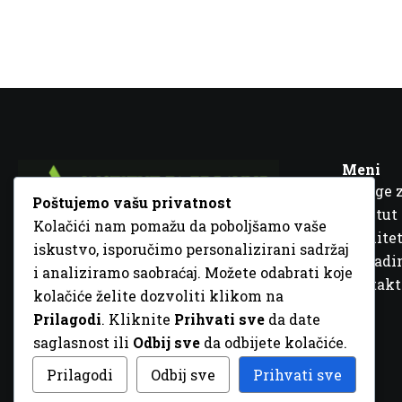
Meni
Usluge 
Poštujemo vašu privatnost
Institut
Kolačići nam pomažu da poboljšamo vaše
Kvalitet
iskustvo, isporučimo personalizirani sadržaj
Fra Ivana Jukića br. 2, 72000 Zenica, BiH
Šta rad
i analiziramo saobraćaj. Možete odabrati koje
+387 32 448 001
Kontakt
kolačiće želite dozvoliti klikom na
info@inz.ba
Prilagodi
. Kliknite
Prihvati sve
da date
http://www.inz.ba
saglasnost ili
Odbij sve
da odbijete kolačiće.
© 2026 Sva prava zadržana. Dizajn
GordonDM
Prilagodi
Odbij sve
Prihvati sve