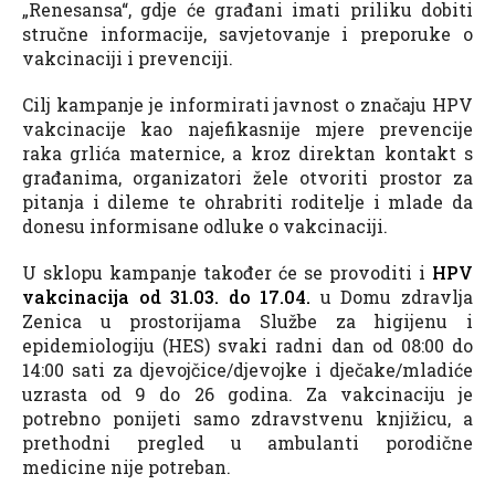
„Renesansa“, gdje će građani imati priliku dobiti
stručne informacije, savjetovanje i preporuke o
vakcinaciji i prevenciji.
Cilj kampanje je informirati javnost o značaju HPV
vakcinacije kao najefikasnije mjere prevencije
raka grlića maternice, a kroz direktan kontakt s
građanima, organizatori žele otvoriti prostor za
pitanja i dileme te ohrabriti roditelje i mlade da
donesu informisane odluke o vakcinaciji.
U sklopu kampanje također će se provoditi i
HPV
vakcinacija od 31.03. do 17.04.
u Domu zdravlja
Zenica u prostorijama Službe za higijenu i
epidemiologiju (HES) svaki radni dan od 08:00 do
14:00 sati za djevojčice/djevojke i dječake/mladiće
uzrasta od 9 do 26 godina. Za vakcinaciju je
potrebno ponijeti samo zdravstvenu knjižicu, a
prethodni pregled u ambulanti porodične
medicine nije potreban.