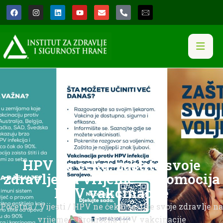
HPV ne čeka: zaštite svoje
zdravlje na vrijeme – Promocija
HPV vakcinacije
Početna
/
Vijesti
/ HPV ne čeka: zaštite svoje zdravlje na
vrijeme – Promocija HPV vakcinacije