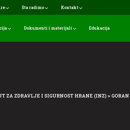
ure
Šta radimo
Kontakt
cija
Dokumenti i materijali
Edukacija
UT ZA ZDRAVLJE I SIGURNOST HRANE (INZ)
>
GORAN