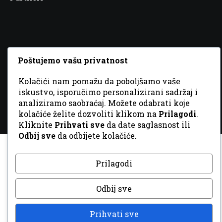
© 2026 Sva prava zadržana. Dizajn
GordonDM
Poštujemo vašu privatnost
Kolačići nam pomažu da poboljšamo vaše
iskustvo, isporučimo personalizirani sadržaj i
analiziramo saobraćaj. Možete odabrati koje
kolačiće želite dozvoliti klikom na
Prilagodi
.
Kliknite
Prihvati sve
da date saglasnost ili
Odbij sve
da odbijete kolačiće.
Prilagodi
Odbij sve
Prihvati sve