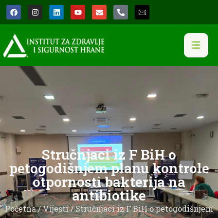
Stručnjaci iz F BiH o
petogodišnjem planu kontrole
otpornosti bakterija na
antibiotike
Početna
/
Vijesti
/ Stručnjaci iz F BiH o petogodišnjem