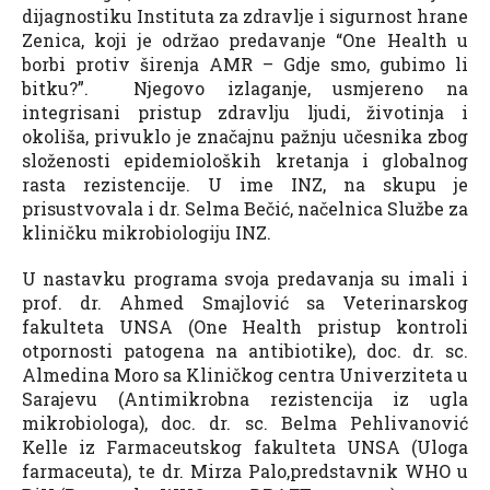
dijagnostiku Instituta za zdravlje i sigurnost hrane
Zenica, koji je održao predavanje “One Health u
borbi protiv širenja AMR – Gdje smo, gubimo li
bitku?”. Njegovo izlaganje, usmjereno na
integrisani pristup zdravlju ljudi, životinja i
okoliša, privuklo je značajnu pažnju učesnika zbog
složenosti epidemioloških kretanja i globalnog
rasta rezistencije. U ime INZ, na skupu je
prisustvovala i dr. Selma Bečić, načelnica Službe za
kliničku mikrobiologiju INZ.
U nastavku programa svoja predavanja su imali i
prof. dr. Ahmed Smajlović sa Veterinarskog
fakulteta UNSA (One Health pristup kontroli
otpornosti patogena na antibiotike), doc. dr. sc.
Almedina Moro sa Kliničkog centra Univerziteta u
Sarajevu (Antimikrobna rezistencija iz ugla
mikrobiologa), doc. dr. sc. Belma Pehlivanović
Kelle iz Farmaceutskog fakulteta UNSA (Uloga
farmaceuta), te dr. Mirza Palo,predstavnik WHO u