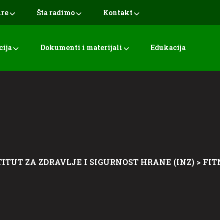
ure
Šta radimo
Kontakt
cija
Dokumenti i materijali
Edukacija
TITUT ZA ZDRAVLJE I SIGURNOST HRANE (INZ)
>
FIT