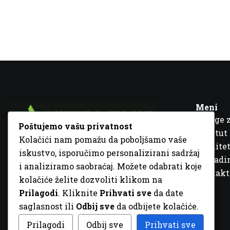
Meni
Usluge 
Poštujemo vašu privatnost
Institut
Kolačići nam pomažu da poboljšamo vaše
Kvalitet
iskustvo, isporučimo personalizirani sadržaj
Fra Ivana Jukića br. 2, 72000 Zenica, BiH
Šta rad
i analiziramo saobraćaj. Možete odabrati koje
+387 32 448 001
Kontakt
kolačiće želite dozvoliti klikom na
info@inz.ba
Prilagodi
. Kliknite
Prihvati sve
da date
http://www.inz.ba
saglasnost ili
Odbij sve
da odbijete kolačiće.
© 2026 Sva prava zadržana. Dizajn
GordonDM
Prilagodi
Odbij sve
Prihvati sve