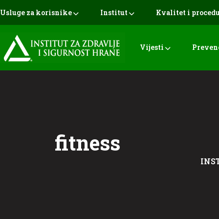
Usluge za korisnike
Institut
Kvalitet i proced
Vijesti
Preven
fitness
INS