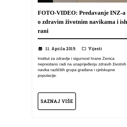
FOTO-VIDEO: Predavanje INZ-a
o zdravim životnim navikama i is
rani
11. Aprila 2019.
Vijesti
Institut za zdravlje i sigurnost hrane Zenica
neprestano radi na unaprijeđenju zdravih životnih
navika različitih grupa građana i cjelokupne
populacije.
SAZNAJ VIŠE