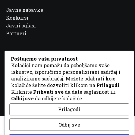
Javne nabavke
Konkursi
Javni oglasi
Partneri
Poštujemo vašu privatnost
Kolačići nam pomažu da poboljšamo vaše
© 2026 Sva prava zadržana. Dizajn
GordonDM
iskustvo, isporučimo personalizirani sadržaj i
analiziramo saobraćaj. Možete odabrati koje
kolačiće želite dozvoliti klikom na
Prilagodi
.
Kliknite
Prihvati sve
da date saglasnost ili
Odbij sve
da odbijete kolačiće.
Prilagodi
Odbij sve