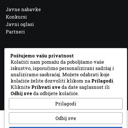
Javne nabavke
Konkursi
Javni oglasi
Partneri
Poštujemo vašu privatnost
Kolačići nam pomažu da poboljšamo vaše
© 2026 Sva prava zadržana. Dizajn
GordonDM
iskustvo, isporučimo personalizirani sadržaj i
analiziramo saobraćaj. Možete odabrati koje
kolačiće želite dozvoliti klikom na
Prilagodi
.
Kliknite
Prihvati sve
da date saglasnost ili
Odbij sve
da odbijete kolačiće.
Prilagodi
Odbij sve