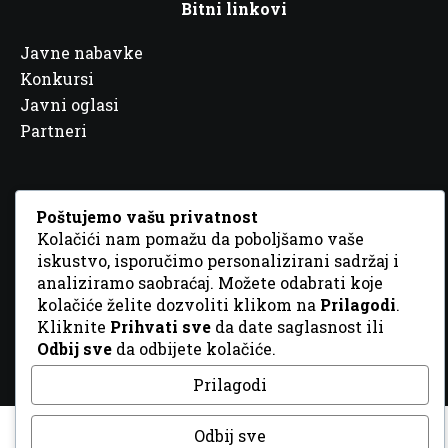
Bitni linkovi
Javne nabavke
Konkursi
Javni oglasi
Partneri
Poštujemo vašu privatnost
Kolačići nam pomažu da poboljšamo vaše
© 2026 Sva prava zadržana. Dizajn
GordonDM
iskustvo, isporučimo personalizirani sadržaj i
analiziramo saobraćaj. Možete odabrati koje
kolačiće želite dozvoliti klikom na
Prilagodi
.
Kliknite
Prihvati sve
da date saglasnost ili
Odbij sve
da odbijete kolačiće.
Prilagodi
Odbij sve