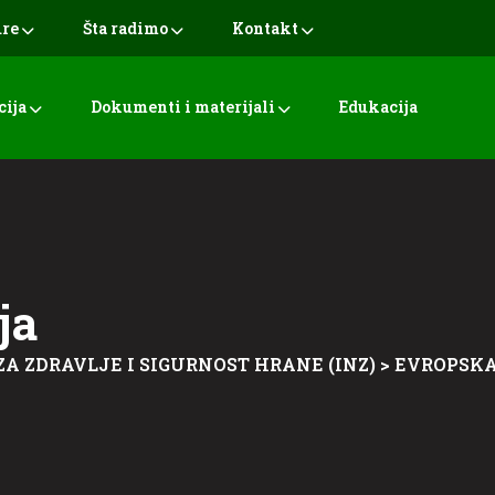
ure
Šta radimo
Kontakt
cija
Dokumenti i materijali
Edukacija
ja
ZA ZDRAVLJE I SIGURNOST HRANE (INZ)
>
EVROPSKA