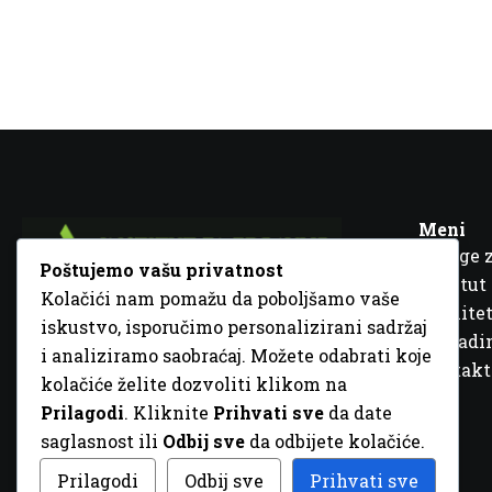
Meni
Usluge 
Poštujemo vašu privatnost
Institut
Kolačići nam pomažu da poboljšamo vaše
Kvalitet
iskustvo, isporučimo personalizirani sadržaj
Fra Ivana Jukića br. 2, 72000 Zenica, BiH
Šta rad
i analiziramo saobraćaj. Možete odabrati koje
+387 32 448 001
Kontakt
kolačiće želite dozvoliti klikom na
info@inz.ba
Prilagodi
. Kliknite
Prihvati sve
da date
http://www.inz.ba
saglasnost ili
Odbij sve
da odbijete kolačiće.
© 2026 Sva prava zadržana. Dizajn
GordonDM
Prilagodi
Odbij sve
Prihvati sve