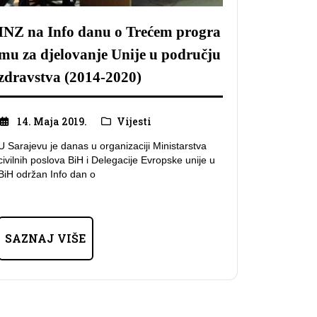
INZ na Info danu o Trećem progra
mu za djelovanje Unije u području
zdravstva (2014-2020)
14. Maja 2019.
Vijesti
U Sarajevu je danas u organizaciji Ministarstva
civilnih poslova BiH i Delegacije Evropske unije u
BiH održan Info dan o
SAZNAJ VIŠE