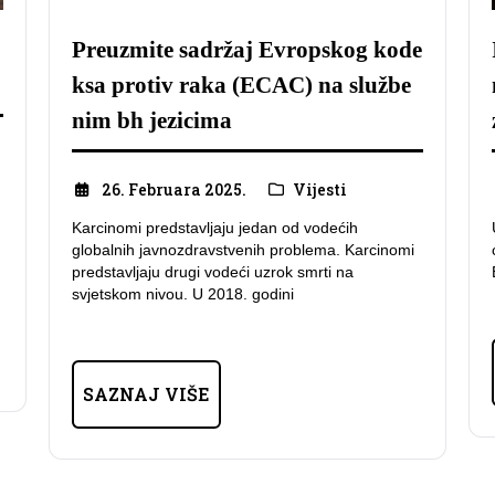
Preuzmite sadržaj Evropskog kode
ksa protiv raka (ECAC) na službe
nim bh jezicima
26. Februara 2025.
Vijesti
Karcinomi predstavljaju jedan od vodećih
globalnih javnozdravstvenih problema. Karcinomi
predstavljaju drugi vodeći uzrok smrti na
svjetskom nivou. U 2018. godini
SAZNAJ VIŠE