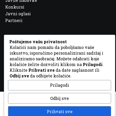
Javne nabavke
Konkursi
Javni oglasi
Partneri
Poštujemo vašu privatnost
Kolačići nam pomažu da poboljšamo vaše
© 2026 Sva prava zadržana. Dizajn
GordonDM
iskustvo, isporučimo personalizirani sadržaj i
analiziramo saobraćaj. Možete odabrati koje
kolačiće želite dozvoliti klikom na
Prilagodi
.
Kliknite
Prihvati sve
da date saglasnost ili
Odbij sve
da odbijete kolačiće.
Prilagodi
Odbij sve
Prihvati sve