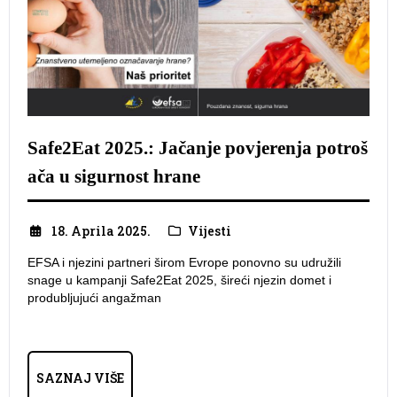
Safe2Eat 2025.: Jačanje povjerenja potroš
ača u sigurnost hrane
18. Aprila 2025.
Vijesti
EFSA i njezini partneri širom Evrope ponovno su udružili
snage u kampanji Safe2Eat 2025, šireći njezin domet i
produbljujući angažman
SAZNAJ VIŠE