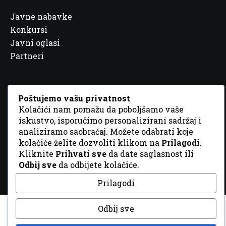
Javne nabavke
Konkursi
Javni oglasi
Partneri
Poštujemo vašu privatnost
Kolačići nam pomažu da poboljšamo vaše
© 2026 Sva prava zadržana. Dizajn
GordonDM
iskustvo, isporučimo personalizirani sadržaj i
analiziramo saobraćaj. Možete odabrati koje
kolačiće želite dozvoliti klikom na
Prilagodi
.
Kliknite
Prihvati sve
da date saglasnost ili
Odbij sve
da odbijete kolačiće.
Prilagodi
Odbij sve