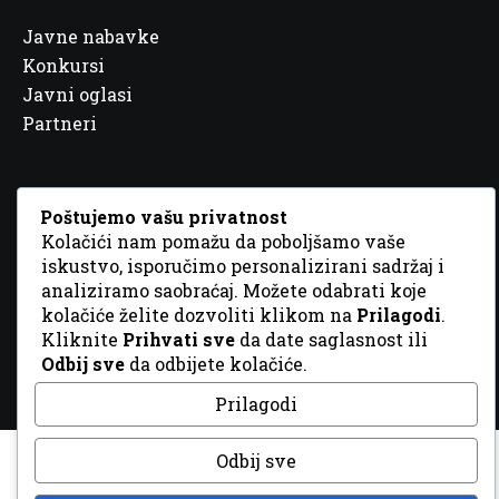
Javne nabavke
Konkursi
Javni oglasi
Partneri
Poštujemo vašu privatnost
Kolačići nam pomažu da poboljšamo vaše
© 2026 Sva prava zadržana. Dizajn
GordonDM
iskustvo, isporučimo personalizirani sadržaj i
analiziramo saobraćaj. Možete odabrati koje
kolačiće želite dozvoliti klikom na
Prilagodi
.
Kliknite
Prihvati sve
da date saglasnost ili
Odbij sve
da odbijete kolačiće.
Prilagodi
Odbij sve