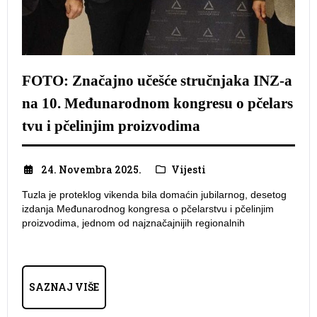
FOTO: Značajno učešće stručnjaka INZ-a
na 10. Međunarodnom kongresu o pčelars
tvu i pčelinjim proizvodima
24. Novembra 2025.
Vijesti
Tuzla je proteklog vikenda bila domaćin jubilarnog, desetog
izdanja Međunarodnog kongresa o pčelarstvu i pčelinjim
proizvodima, jednom od najznačajnijih regionalnih
SAZNAJ VIŠE