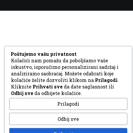
Poštujemo vašu privatnost
Kolačići nam pomažu da poboljšamo vaše
iskustvo, isporučimo personalizirani sadržaj i
analiziramo saobraćaj. Možete odabrati koje
kolačiće želite dozvoliti klikom na
Prilagodi
.
Kliknite
Prihvati sve
da date saglasnost ili
Odbij sve
da odbijete kolačiće.
Prilagodi
Odbij sve