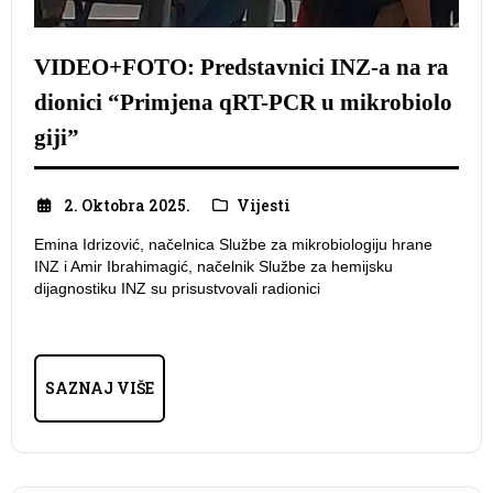
VIDEO+FOTO: Predstavnici INZ-a na ra
dionici “Primjena qRT-PCR u mikrobiolo
giji”
2. Oktobra 2025.
Vijesti
Emina Idrizović, načelnica Službe za mikrobiologiju hrane
INZ i Amir Ibrahimagić, načelnik Službe za hemijsku
dijagnostiku INZ su prisustvovali radionici
SAZNAJ VIŠE