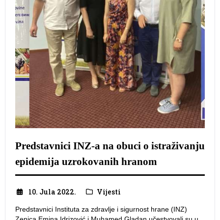
Predstavnici INZ-a na obuci o istraživanju
epidemija uzrokovanih hranom
10. Jula 2022.
Vijesti
Predstavnici Instituta za zdravlje i sigurnost hrane (INZ)
Zenica Emina Idrizović i Muhamed Gladan učestvovali su u