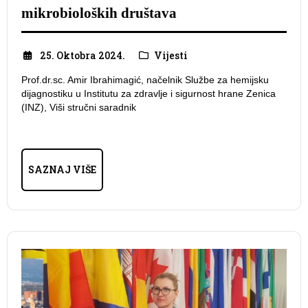
mikrobioloških društava
25. Oktobra 2024.
Vijesti
Prof.dr.sc. Amir Ibrahimagić, načelnik Službe za hemijsku
dijagnostiku u Institutu za zdravlje i sigurnost hrane Zenica
(INZ), Viši stručni saradnik
SAZNAJ VIŠE