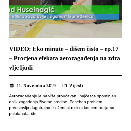
VIDEO: Eko minute – dišem čisto – ep.17
– Procjena efekata aerozagađenja na zdra
vlje ljudi
11. Novembra 2019.
Vijesti
Aerozagađenje je najviše proučavan i najčešće spominjan
oblik zagađenja životne sredine. Poseban problem
predstavlja dugotrajna izloženost niskim koncentracijama
polutanata, što