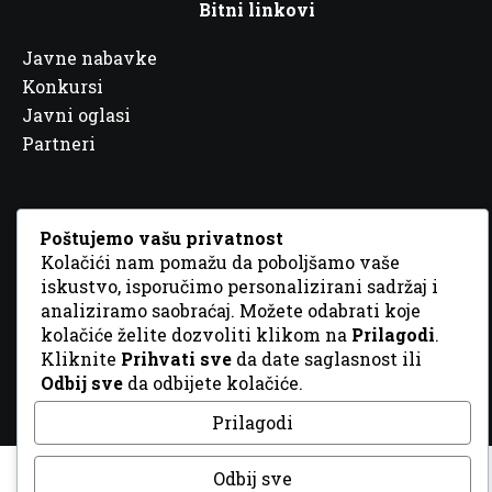
Bitni linkovi
Javne nabavke
Konkursi
Javni oglasi
Partneri
Poštujemo vašu privatnost
Kolačići nam pomažu da poboljšamo vaše
© 2026 Sva prava zadržana. Dizajn
GordonDM
iskustvo, isporučimo personalizirani sadržaj i
analiziramo saobraćaj. Možete odabrati koje
kolačiće želite dozvoliti klikom na
Prilagodi
.
Kliknite
Prihvati sve
da date saglasnost ili
Odbij sve
da odbijete kolačiće.
Prilagodi
Odbij sve