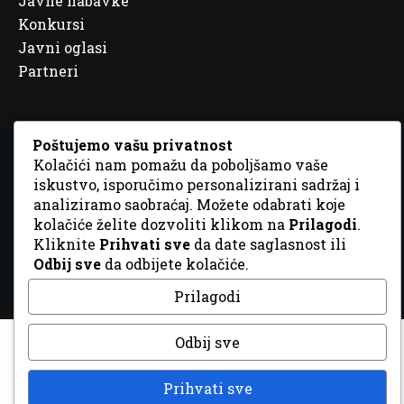
Javne nabavke
Konkursi
Javni oglasi
Partneri
Poštujemo vašu privatnost
Kolačići nam pomažu da poboljšamo vaše
© 2026 Sva prava zadržana. Dizajn
GordonDM
iskustvo, isporučimo personalizirani sadržaj i
analiziramo saobraćaj. Možete odabrati koje
kolačiće želite dozvoliti klikom na
Prilagodi
.
Kliknite
Prihvati sve
da date saglasnost ili
Odbij sve
da odbijete kolačiće.
Prilagodi
Odbij sve
Prihvati sve