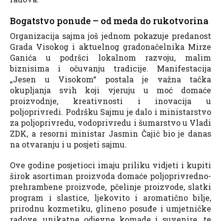
Bogatstvo ponude – od meda do rukotvorina
Organizacija sajma još jednom pokazuje predanost
Grada Visokog i aktuelnog gradonačelnika Mirze
Ganića u podršci lokalnom razvoju, malim
biznisima i očuvanju tradicije. Manifestacija
„Jesen u Visokom“ postala je važna tačka
okupljanja svih koji vjeruju u moć domaće
proizvodnje, kreativnosti i inovacija u
poljoprivredi. Podršku Sajmu je dalo i ministarstvo
za poljoprivredu, vodoprivredu i šumarstvo u Vladi
ZDK, a resorni ministar Jasmin Čajić bio je danas
na otvaranju i u posjeti sajmu.
Ove godine posjetioci imaju priliku vidjeti i kupiti
širok asortiman proizvoda domaće poljoprivredno-
prehrambene proizvode, pčelinje proizvode, slatki
program i slastice, ljekovito i aromatično bilje,
prirodnu kozmetiku, glineno posuđe i umjetničke
radove, unikatne odjevne komade i suvenire, te