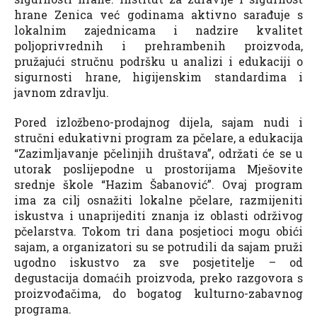
hrane Zenica već godinama aktivno sarađuje s
lokalnim zajednicama i nadzire kvalitet
poljoprivrednih i prehrambenih proizvoda,
pružajući stručnu podršku u analizi i edukaciji o
sigurnosti hrane, higijenskim standardima i
javnom zdravlju.
Pored izložbeno-prodajnog dijela, sajam nudi i
stručni edukativni program za pčelare, a edukacija
“Zazimljavanje pčelinjih društava”, održati će se u
utorak poslijepodne u prostorijama Mješovite
srednje škole “Hazim Šabanović”. Ovaj program
ima za cilj osnažiti lokalne pčelare, razmijeniti
iskustva i unaprijediti znanja iz oblasti održivog
pčelarstva. Tokom tri dana posjetioci mogu obići
sajam, a organizatori su se potrudili da sajam pruži
ugodno iskustvo za sve posjetitelje – od
degustacija domaćih proizvoda, preko razgovora s
proizvođačima, do bogatog kulturno-zabavnog
programa.