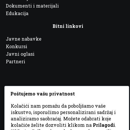
Dokumenti i materijali
Edukacija
Bitni linkovi
Javne nabavke
Konkursi
Javni oglasi
Partneri
Poštujemo vašu privatnost
© 2026 Sva prava zadržana. Dizajn
GordonDM
Kolačići nam pomažu da poboljšamo vaše
iskustvo, isporučimo personalizirani sadržaj i
analiziramo saobraćaj. Možete odabrati koje
kolačiće želite dozvoliti klikom na
Prilagodi
.