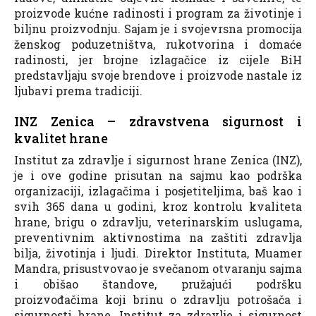
proizvode kućne radinosti i program za životinje i
biljnu proizvodnju. Sajam je i svojevrsna promocija
ženskog poduzetništva, rukotvorina i domaće
radinosti, jer brojne izlagačice iz cijele BiH
predstavljaju svoje brendove i proizvode nastale iz
ljubavi prema tradiciji.
INZ Zenica – zdravstvena sigurnost i
kvalitet hrane
Institut za zdravlje i sigurnost hrane Zenica (INZ),
je i ove godine prisutan na sajmu kao podrška
organizaciji, izlagačima i posjetiteljima, baš kao i
svih 365 dana u godini, kroz kontrolu kvaliteta
hrane, brigu o zdravlju, veterinarskim uslugama,
preventivnim aktivnostima na zaštiti zdravlja
bilja, životinja i ljudi. Direktor Instituta, Muamer
Mandra, prisustvovao je svečanom otvaranju sajma
i obišao štandove, pružajući podršku
proizvođačima koji brinu o zdravlju potrošača i
sigurnosti hrane. Institut za zdravlje i sigurnost