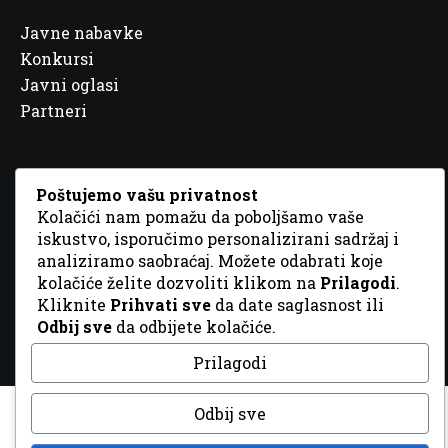
Javne nabavke
Konkursi
Javni oglasi
Partneri
Poštujemo vašu privatnost
Kolačići nam pomažu da poboljšamo vaše
© 2026 Sva prava zadržana. Dizajn
GordonDM
iskustvo, isporučimo personalizirani sadržaj i
analiziramo saobraćaj. Možete odabrati koje
kolačiće želite dozvoliti klikom na
Prilagodi
.
Kliknite
Prihvati sve
da date saglasnost ili
Odbij sve
da odbijete kolačiće.
Prilagodi
Odbij sve