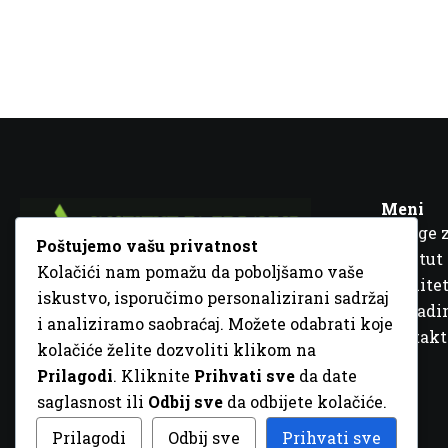
Meni
Usluge 
Poštujemo vašu privatnost
Institut
Kolačići nam pomažu da poboljšamo vaše
Kvalitet
iskustvo, isporučimo personalizirani sadržaj
Fra Ivana Jukića br. 2, 72000 Zenica, BiH
Šta rad
i analiziramo saobraćaj. Možete odabrati koje
+387 32 448 001
Kontakt
kolačiće želite dozvoliti klikom na
info@inz.ba
Prilagodi
. Kliknite
Prihvati sve
da date
http://www.inz.ba
saglasnost ili
Odbij sve
da odbijete kolačiće.
© 2026 Sva prava zadržana. Dizajn
GordonDM
Prilagodi
Odbij sve
Prihvati sve