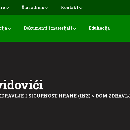
ure
Šta radimo
Kontakt
cija
Dokumenti i materijali
Edukacija
vidovići
ZDRAVLJE I SIGURNOST HRANE (INZ)
>
DOM ZDRAVLJ