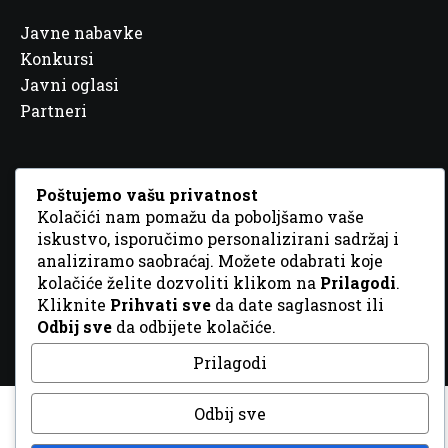
Javne nabavke
Konkursi
Javni oglasi
Partneri
Poštujemo vašu privatnost
Kolačići nam pomažu da poboljšamo vaše
© 2026 Sva prava zadržana. Dizajn
GordonDM
iskustvo, isporučimo personalizirani sadržaj i
analiziramo saobraćaj. Možete odabrati koje
kolačiće želite dozvoliti klikom na
Prilagodi
.
Kliknite
Prihvati sve
da date saglasnost ili
Odbij sve
da odbijete kolačiće.
Prilagodi
Odbij sve