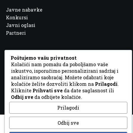
Javne nabavke
Konkursi
Javni oglasi
Partneri
Poštujemo vašu privatnost
Kolačići nam pomažu da poboljšamo vaše
© 2026 Sva prava zadržana. Dizajn
GordonDM
iskustvo, isporučimo personalizirani sadržaj i
analiziramo saobraćaj. Možete odabrati koje
kolačiće želite dozvoliti klikom na
Prilagodi
.
Kliknite
Prihvati sve
da date saglasnost ili
Odbij sve
da odbijete kolačiće.
Prilagodi
Odbij sve