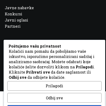
Javne nabavke
Konkursi
Javni oglasi
Partneri
Poštujemo vašu privatnost
Kolačići nam pomažu da poboljšamo vaše
© 2026 Sva prava zadržana. Dizajn
GordonDM
iskustvo, isporučimo personalizirani sadržaj i
analiziramo saobraćaj. Možete odabrati koje
kolačiće želite dozvoliti klikom na
Prilagodi
.
Kliknite
Prihvati sve
da date saglasnost ili
Odbij sve
da odbijete kolačiće.
Prilagodi
Odbij sve