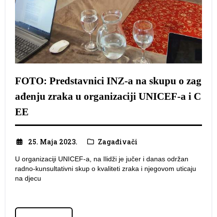
FOTO: Predstavnici INZ-a na skupu o zag
ađenju zraka u organizaciji UNICEF-a i C
EE
25. Maja 2023.
Zagađivači
U organizaciji UNICEF-a, na Ilidži je jučer i danas održan
radno-kunsultativni skup o kvaliteti zraka i njegovom uticaju
na djecu