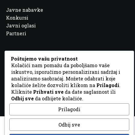
Javne nabavke
Konkursi
Javni oglasi
Partneri
Poštujemo vašu privatnost
Kolačići nam pomažu da poboljšamo vaše
© 2026 Sva prava zadržana. Dizajn
GordonDM
iskustvo, isporučimo personalizirani sadržaj i
analiziramo saobraćaj. Možete odabrati koje
kolačiće želite dozvoliti klikom na
Prilagodi
.
Kliknite
Prihvati sve
da date saglasnost ili
Odbij sve
da odbijete kolačiće.
Prilagodi
Odbij sve