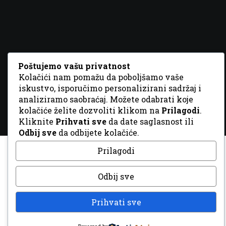
© 2026 Sva prava zadržana. Dizajn
GordonDM
Poštujemo vašu privatnost
Kolačići nam pomažu da poboljšamo vaše
iskustvo, isporučimo personalizirani sadržaj i
analiziramo saobraćaj. Možete odabrati koje
kolačiće želite dozvoliti klikom na
Prilagodi
.
Kliknite
Prihvati sve
da date saglasnost ili
Odbij sve
da odbijete kolačiće.
Prilagodi
Odbij sve
Prihvati sve