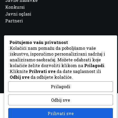
Javne nabavke
Konkursi
Javni oglasi
Partneri
Poštujemo vašu privatnost
Kolačići nam pomažu da poboljšamo vaše
© 2026 Sva prava zadržana. Dizajn
GordonDM
iskustvo, isporučimo personalizirani sadržaj i
analiziramo saobraćaj. Možete odabrati koje
kolačiće želite dozvoliti klikom na
Prilagodi
.
Kliknite
Prihvati sve
da date saglasnost ili
Odbij sve
da odbijete kolačiće.
Prilagodi
Odbij sve
Prihvati sve