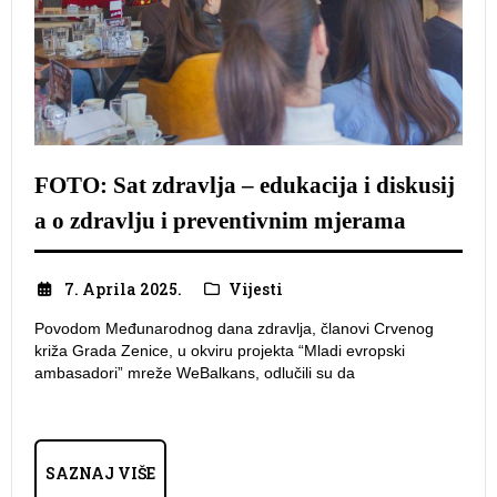
FOTO: Sat zdravlja – edukacija i diskusij
a o zdravlju i preventivnim mjerama
7. Aprila 2025.
Vijesti
Povodom Međunarodnog dana zdravlja, članovi Crvenog
križa Grada Zenice, u okviru projekta “Mladi evropski
ambasadori” mreže WeBalkans, odlučili su da
SAZNAJ VIŠE