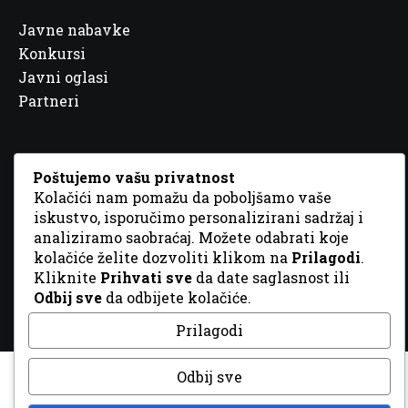
Javne nabavke
Konkursi
Javni oglasi
Partneri
Poštujemo vašu privatnost
Kolačići nam pomažu da poboljšamo vaše
© 2026 Sva prava zadržana. Dizajn
GordonDM
iskustvo, isporučimo personalizirani sadržaj i
analiziramo saobraćaj. Možete odabrati koje
kolačiće želite dozvoliti klikom na
Prilagodi
.
Kliknite
Prihvati sve
da date saglasnost ili
Odbij sve
da odbijete kolačiće.
Prilagodi
Odbij sve