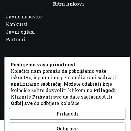
Bitni linkovi
Javne nabavke
Konkursi
Javni oglasi
Partneri
Poštujemo vašu privatnost
Kolačići nam pomažu da poboljšamo vaše
© 2026 Sva prava zadržana. Dizajn
GordonDM
iskustvo, isporučimo personalizirani sadržaj i
analiziramo saobraćaj. Možete odabrati koje
kolačiće želite dozvoliti klikom na
Prilagodi
.
Kliknite
Prihvati sve
da date saglasnost ili
Odbij sve
da odbijete kolačiće.
Prilagodi
Odbij sve