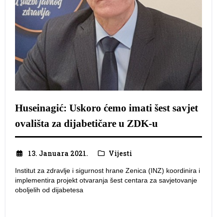
Huseinagić: Uskoro ćemo imati šest savjet
ovališta za dijabetičare u ZDK-u
13. Januara 2021.
Vijesti
Institut za zdravlje i sigurnost hrane Zenica (INZ) koordinira i
implementira projekt otvaranja šest centara za savjetovanje
oboljelih od dijabetesa