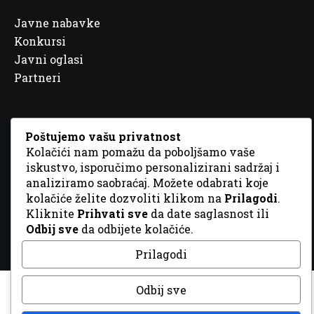
Javne nabavke
Konkursi
Javni oglasi
Partneri
Poštujemo vašu privatnost
Kolačići nam pomažu da poboljšamo vaše
© 2026 Sva prava zadržana. Dizajn
GordonDM
iskustvo, isporučimo personalizirani sadržaj i
analiziramo saobraćaj. Možete odabrati koje
kolačiće želite dozvoliti klikom na
Prilagodi
.
Kliknite
Prihvati sve
da date saglasnost ili
Odbij sve
da odbijete kolačiće.
Prilagodi
Odbij sve