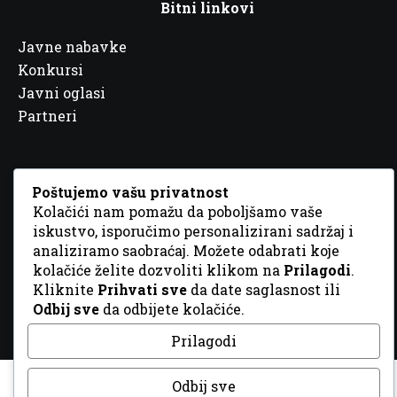
Bitni linkovi
Javne nabavke
Konkursi
Javni oglasi
Partneri
Poštujemo vašu privatnost
Kolačići nam pomažu da poboljšamo vaše
© 2026 Sva prava zadržana. Dizajn
GordonDM
iskustvo, isporučimo personalizirani sadržaj i
analiziramo saobraćaj. Možete odabrati koje
kolačiće želite dozvoliti klikom na
Prilagodi
.
Kliknite
Prihvati sve
da date saglasnost ili
Odbij sve
da odbijete kolačiće.
Prilagodi
Odbij sve