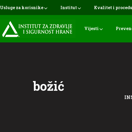
Usluge za korisnike
Institut
Kvalitet i proced
Vijesti
Preven
božić
IN