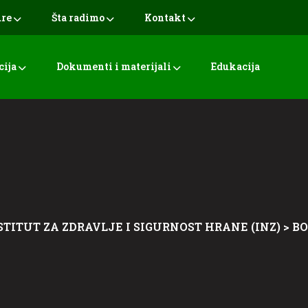
ure
Šta radimo
Kontakt
cija
Dokumenti i materijali
Edukacija
STITUT ZA ZDRAVLJE I SIGURNOST HRANE (INZ)
>
BO