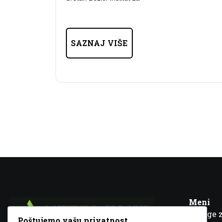
SAZNAJ VIŠE
Meni
Usluge 
Poštujemo vašu privatnost