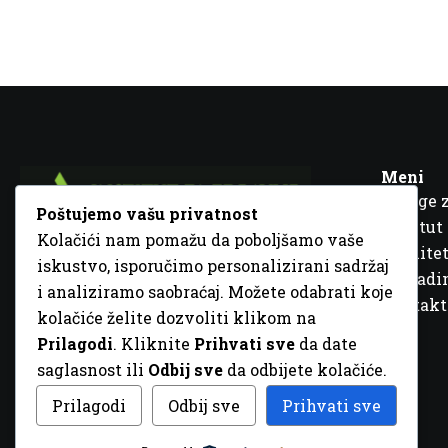
Meni
Usluge 
Poštujemo vašu privatnost
Institut
Kolačići nam pomažu da poboljšamo vaše
Kvalitet
iskustvo, isporučimo personalizirani sadržaj
Fra Ivana Jukića br. 2, 72000 Zenica, BiH
Šta rad
i analiziramo saobraćaj. Možete odabrati koje
+387 32 448 001
Kontakt
kolačiće želite dozvoliti klikom na
info@inz.ba
Prilagodi
. Kliknite
Prihvati sve
da date
http://www.inz.ba
saglasnost ili
Odbij sve
da odbijete kolačiće.
© 2026 Sva prava zadržana. Dizajn
GordonDM
Prilagodi
Odbij sve
Prihvati sve