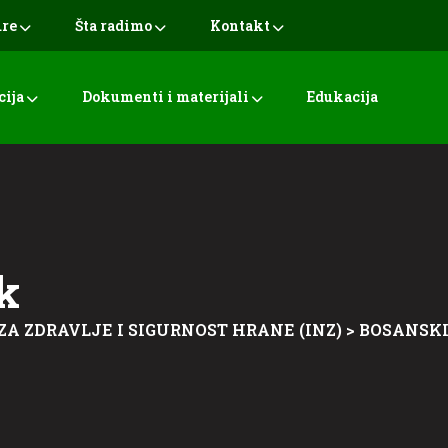
ure
Šta radimo
Kontakt
cija
Dokumenti i materijali
Edukacija
k
ZA ZDRAVLJE I SIGURNOST HRANE (INZ)
>
BOSANSKI