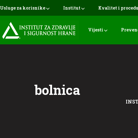
Usluge za korisnike
Institut
Kvalitet i proced
Vijesti
Preven
bolnica
INST