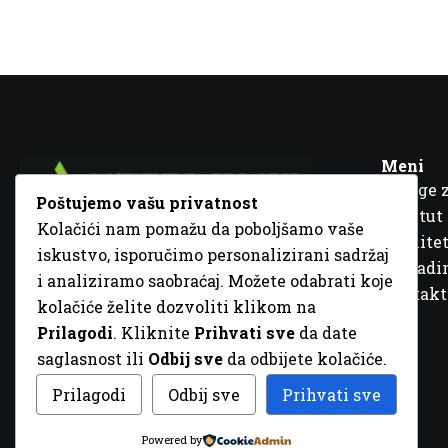
Meni
Usluge 
Poštujemo vašu privatnost
Institut
Kolačići nam pomažu da poboljšamo vaše
Kvalitet
iskustvo, isporučimo personalizirani sadržaj
Fra Ivana Jukića br. 2, 72000 Zenica, BiH
Šta rad
i analiziramo saobraćaj. Možete odabrati koje
+387 32 448 001
Kontakt
kolačiće želite dozvoliti klikom na
info@inz.ba
Prilagodi
. Kliknite
Prihvati sve
da date
http://www.inz.ba
saglasnost ili
Odbij sve
da odbijete kolačiće.
© 2026 Sva prava zadržana. Dizajn
GordonDM
Prilagodi
Odbij sve
Prihvati sve
Powered by