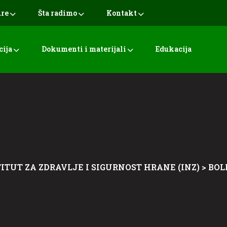
ure
Šta radimo
Kontakt
cija
Dokumenti i materijali
Edukacija
ITUT ZA ZDRAVLJE I SIGURNOST HRANE (INZ)
>
BOL