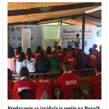
Predavanje za izviđače iz regije na Boračk