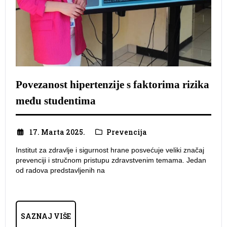
Povezanost hipertenzije s faktorima rizika
među studentima
17. Marta 2025.
Prevencija
Institut za zdravlje i sigurnost hrane posvećuje veliki značaj
prevenciji i stručnom pristupu zdravstvenim temama. Jedan
od radova predstavljenih na
SAZNAJ VIŠE