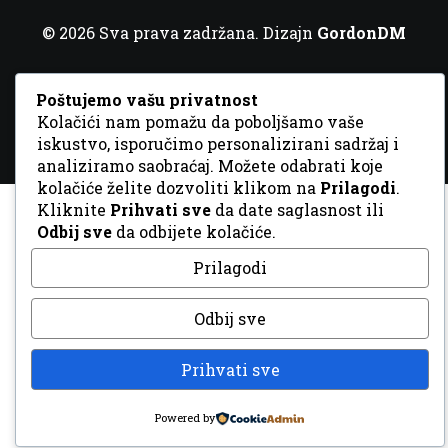
© 2026 Sva prava zadržana. Dizajn
GordonDM
Poštujemo vašu privatnost
Kolačići nam pomažu da poboljšamo vaše
iskustvo, isporučimo personalizirani sadržaj i
analiziramo saobraćaj. Možete odabrati koje
kolačiće želite dozvoliti klikom na
Prilagodi
.
Kliknite
Prihvati sve
da date saglasnost ili
Odbij sve
da odbijete kolačiće.
Prilagodi
Odbij sve
Prihvati sve
Powered by