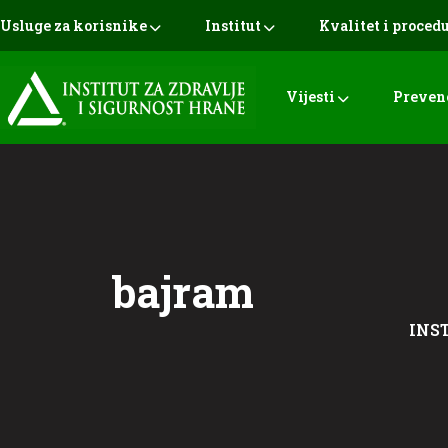
Usluge za korisnike
Institut
Kvalitet i proced
Vijesti
Preven
bajram
INST