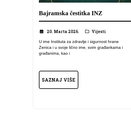
Bajramska čestitka INZ
20. Marta 2026.
Vijesti
U ime Instituta za zdravlje i sigurnost hrane
Zenica i u svoje lično ime, svim građankama i
građanima, kao i
SAZNAJ VIŠE