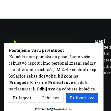
Meni
Usluge 
Poštujemo vašu privatnost
Institut
Kolačići nam pomažu da poboljšamo vaše
Kvalitet
iskustvo, isporučimo personalizirani sadržaj
Fra Ivana Jukića br. 2, 72000 Zenica, BiH
Šta rad
i analiziramo saobraćaj. Možete odabrati koje
+387 32 448 001
Kontakt
kolačiće želite dozvoliti klikom na
info@inz.ba
Prilagodi
. Kliknite
Prihvati sve
da date
http://www.inz.ba
saglasnost ili
Odbij sve
da odbijete kolačiće.
© 2026 Sva prava zadržana. Dizajn
GordonDM
Prilagodi
Odbij sve
Prihvati sve
Powered by