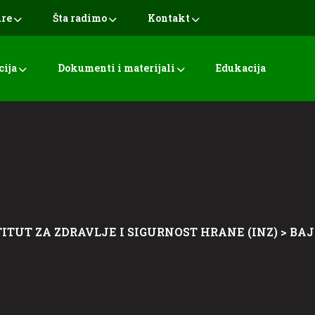
ure
Šta radimo
Kontakt
cija
Dokumenti i materijali
Edukacija
ITUT ZA ZDRAVLJE I SIGURNOST HRANE (INZ)
>
BA