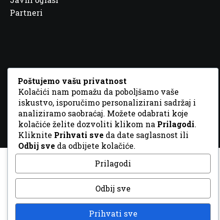
Partneri
© 2026 Sva prava zadržana. Dizajn
GordonDM
Poštujemo vašu privatnost
Kolačići nam pomažu da poboljšamo vaše
iskustvo, isporučimo personalizirani sadržaj i
analiziramo saobraćaj. Možete odabrati koje
kolačiće želite dozvoliti klikom na
Prilagodi
.
Kliknite
Prihvati sve
da date saglasnost ili
Odbij sve
da odbijete kolačiće.
Prilagodi
Odbij sve
Prihvati sve