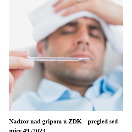
Nadzor nad gripom u ZDK – pregled sed
mice 49./2023.