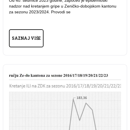
Od 40. sedmice 2023 godine, započeo je epidemioški
nadzor nad kretanjem gripe u Zeničko-dobojskom kantonu
za sezonu 2023/2024. Provodi se
SAZNAJ VIŠE