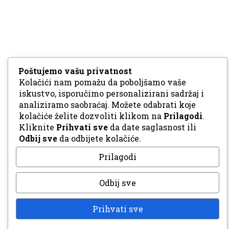
Poštujemo vašu privatnost
Kolačići nam pomažu da poboljšamo vaše
iskustvo, isporučimo personalizirani sadržaj i
analiziramo saobraćaj. Možete odabrati koje
kolačiće želite dozvoliti klikom na
Prilagodi
.
Kliknite
Prihvati sve
da date saglasnost ili
Odbij sve
da odbijete kolačiće.
Prilagodi
Odbij sve
Prihvati sve