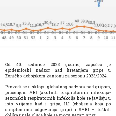
Od 40. sedmice 2023 godine, započeo je
epidemioški nadzor nad kretanjem gripe u
Zeničko-dobojskom kantonu za sezonu 2023/2024.
Provodi se u sklopu globalnog nadzora nad gripom,
praćenjem ARI (akutnih respiratornih infekcija-
sezonskih respiratornih infekcija koje se javljaju u
isto vrijeme kad i gripa, ILI (oboljenja koja po
simptomima odgovaraju gripi) i SARI – teških
oblika upale pluća koje se mogu vezati gripu.