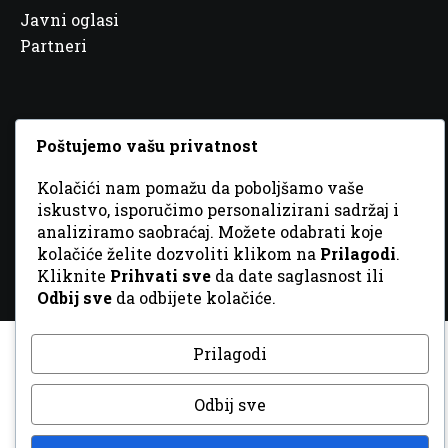
Javni oglasi
Partneri
Poštujemo vašu privatnost
© 2026 Sva prava zadržana. Dizajn
GordonDM
Kolačići nam pomažu da poboljšamo vaše
iskustvo, isporučimo personalizirani sadržaj i
analiziramo saobraćaj. Možete odabrati koje
kolačiće želite dozvoliti klikom na
Prilagodi
.
Kliknite
Prihvati sve
da date saglasnost ili
Odbij sve
da odbijete kolačiće.
Prilagodi
Odbij sve