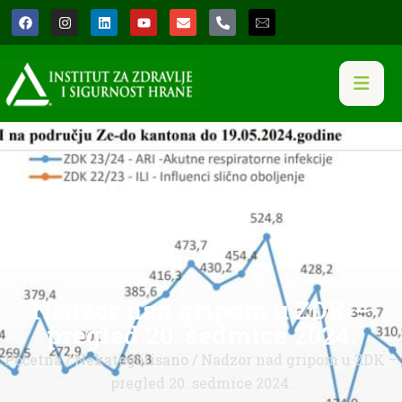
Nadzor nad gripom u ZDK –
pregled 20. sedmice 2024.
Početna
/
Nekategorisano
/ Nadzor nad gripom u ZDK –
pregled 20. sedmice 2024.